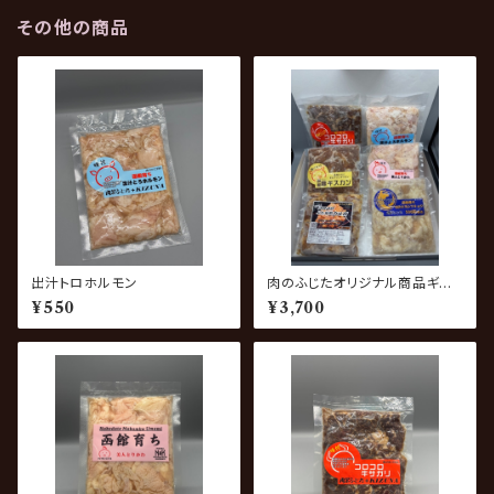
その他の商品
出汁トロホルモン
肉のふじたオリジナル商品ギフト
セット
¥550
¥3,700