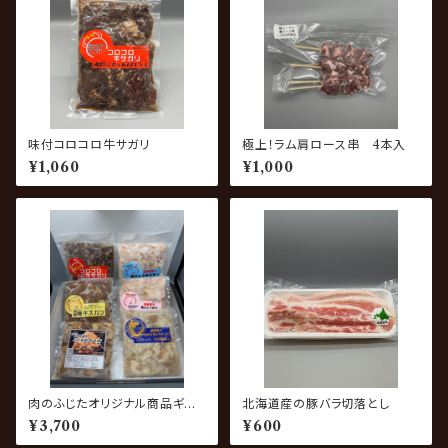
味付コロコロ牛サガリ
極上！ラム肩ロース串 4本入
¥1,060
¥1,000
肉のふじたオリジナル商品ギフト
北海道産の豚バラ切落とし
セット
¥3,700
¥600