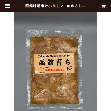
函館味噌出汁ホルモン | 肉のふじた
函館 online shop